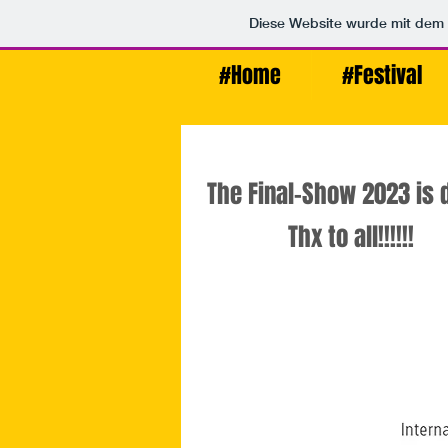
Diese Website wurde mit de
#Home
#Festival
#Home
#Festival
#J
The Final-Show 2023 is 
Thx to all!!!!!!