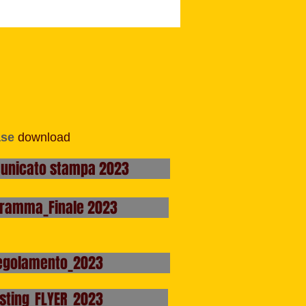
ase
download
nicato stampa 2023
ramma_Finale 2023
egolamento_2023
sting_FLYER_2023