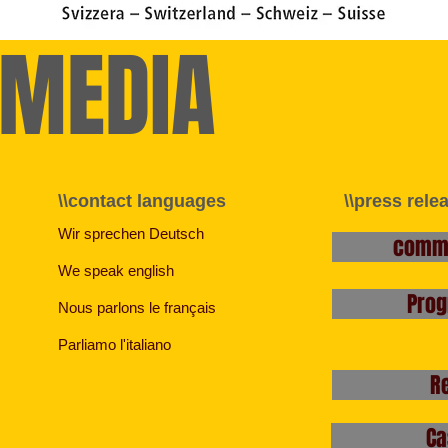
/MEDIA
\\contact languages
\\press rele
Wir sprechen Deutsch
commu
We speak english
Prog
Nous parlons le français
Parliamo l'italiano
R
Ca