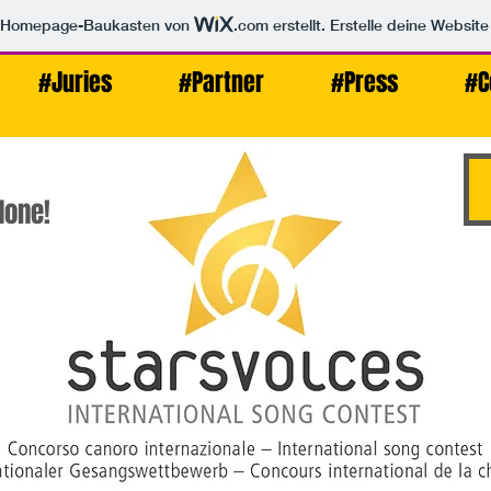
m Homepage-Baukasten von
.com
erstellt. Erstelle deine Websit
#Juries
#Partner
#Press
#C
uries
#Partner
#Press
#Contact
done!