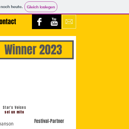
e noch heute.
Gleich loslegen
ontact
Winner 2023
Star's Voices
sei un mito
Festival-Partner