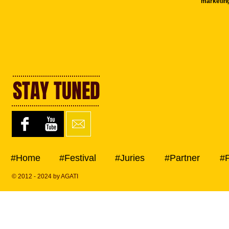
marketing
STAY TUNED
#Home
#Festival
#Juries
#Partner
#
© 2012 - 2024 by AGATI