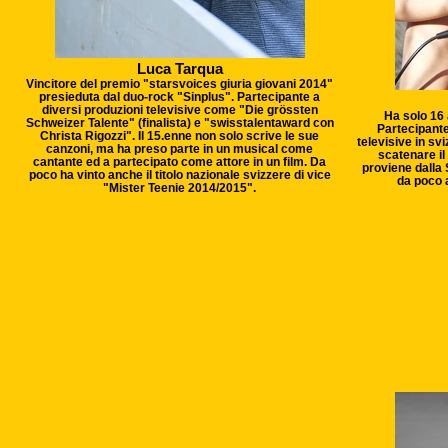
Luca Tarqua
Vincitore del premio "starsvoices giuria giovani 2014"
presieduta dal duo-rock "Sinplus". Partecipante a
diversi produzioni televisive come "Die grössten
Ha solo 16 
Schweizer Talente" (finalista) e "swisstalentaward con
Partecipante
Christa Rigozzi". Il 15.enne non solo scrive le sue
televisive in svi
canzoni, ma ha preso parte in un musical come
scatenare il
cantante ed a partecipato come attore in un film. Da
proviene dalla 
poco ha vinto anche il titolo nazionale svizzere di vice
da poco 
"Mister Teenie 2014/2015".