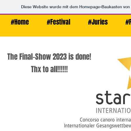
Diese Website wurde mit dem Homepage-Baukasten von
#Home
#Festival
#Juries
#
#Home
#Festival
#Juries
#Partner
The Final-Show 2023 is done!
Thx to all!!!!!!